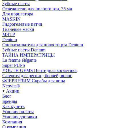
Зубные пасты
Освежители для полости рта, 35 мл
Для ирригатора
MASKIN
Гидрогелевые патчи
Тканевые маски
МЭТР
Dentum
Ополаскиватели для полости рта Dentum
Зубные пасты Dentum
ТАЙНА ИМПЕРАТРИЦЫ
La femme élégante
Super PUPS
YOUTH GEMS Пептидная косметика
Careprost для ресниц, бровей, волос
ФЛЕРЭНЗИМ Скрабы для лица
Neovita®
Акции
Блог
Бренды
Как купить
Условия оплаты
Условия доставки
Компания
О компании