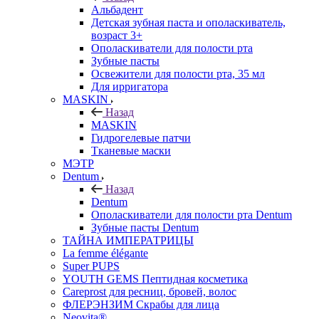
Альбадент
Детская зубная паста и ополаскиватель,
возраст 3+
Ополаскиватели для полости рта
Зубные пасты
Освежители для полости рта, 35 мл
Для ирригатора
MASKIN
Назад
MASKIN
Гидрогелевые патчи
Тканевые маски
МЭТР
Dentum
Назад
Dentum
Ополаскиватели для полости рта Dentum
Зубные пасты Dentum
ТАЙНА ИМПЕРАТРИЦЫ
La femme élégante
Super PUPS
YOUTH GEMS Пептидная косметика
Careprost для ресниц, бровей, волос
ФЛЕРЭНЗИМ Скрабы для лица
Neovita®