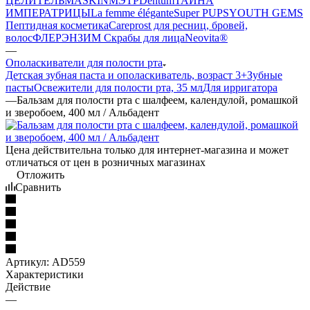
ЦЕЛИТЕЛЬ
MASKIN
МЭТР
Dentum
ТАЙНА
ИМПЕРАТРИЦЫ
La femme élégante
Super PUPS
YOUTH GEMS
Пептидная косметика
Careprost для ресниц, бровей,
волос
ФЛЕРЭНЗИМ Скрабы для лица
Neovita®
—
Ополаскиватели для полости рта
Детская зубная паста и ополаскиватель, возраст 3+
Зубные
пасты
Освежители для полости рта, 35 мл
Для ирригатора
—
Бальзам для полости рта с шалфеем, календулой, ромашкой
и зверобоем, 400 мл / Альбадент
Цена действительна только для интернет-магазина и может
отличаться от цен в розничных магазинах
Отложить
Сравнить
Артикул:
AD559
Характеристики
Действие
—