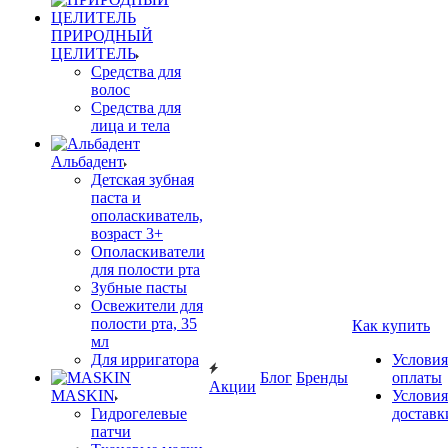
ПРИРОДНЫЙ
ЦЕЛИТЕЛЬ
Средства для
волос
Средства для
лица и тела
Альбадент
Детская зубная
паста и
ополаскиватель,
возраст 3+
Ополаскиватели
для полости рта
Зубные пасты
Освежители для
полости рта, 35
Как купить
мл
Для ирригатора
Условия
Блог
Бренды
оплаты
Акции
MASKIN
Условия
Гидрогелевые
доставк
патчи