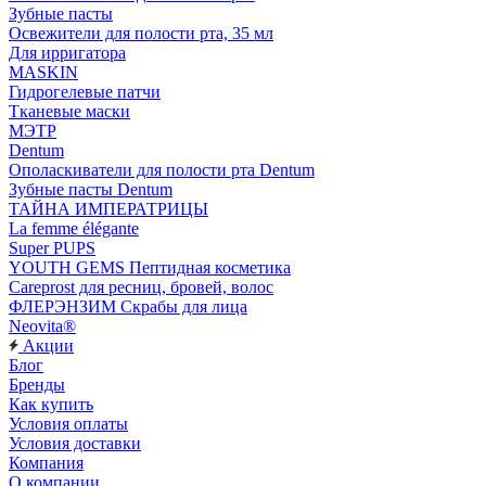
Зубные пасты
Освежители для полости рта, 35 мл
Для ирригатора
MASKIN
Гидрогелевые патчи
Тканевые маски
МЭТР
Dentum
Ополаскиватели для полости рта Dentum
Зубные пасты Dentum
ТАЙНА ИМПЕРАТРИЦЫ
La femme élégante
Super PUPS
YOUTH GEMS Пептидная косметика
Careprost для ресниц, бровей, волос
ФЛЕРЭНЗИМ Скрабы для лица
Neovita®
Акции
Блог
Бренды
Как купить
Условия оплаты
Условия доставки
Компания
О компании