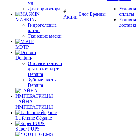
мл
Для ирригатора
Условия
Блог
Бренды
оплаты
Акции
MASKIN
Условия
Гидрогелевые
доставк
патчи
Тканевые маски
МЭТР
Dentum
Ополаскиватели
для полости рта
Dentum
Зубные пасты
Dentum
ТАЙНА
ИМПЕРАТРИЦЫ
La femme élégante
Super PUPS