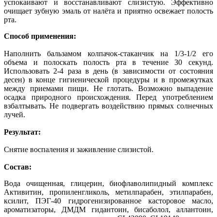
успокаивают и восстанавливают слизистую. Эффективно
очищает зубную эмаль от налёта и приятно освежает полость
рта.
Способ применения:
Наполнить бальзамом колпачок-стаканчик на 1/3-1/2 его
объема и полоскать полость рта в течение 30 секунд.
Использовать 2-4 раза в день (в зависимости от состояния
десен) в конце гигиенической процедуры и в промежутках
между приемами пищи. Не глотать. Возможно выпадение
осадка природного происхождения. Перед употреблением
взбалтывать. Не подвергать воздействию прямых солнечных
лучей.
Результат:
Снятие воспаления и заживление слизистой.
Состав:
Вода очищенная, глицерин, биофлаволипидный комплекс
Активитин, пропиленгликоль, метилпарабен, этилпарабен,
ксилит, ПЭГ-40 гидрогенизированное касторовое масло,
ароматизаторы, ДМДМ гидантоин, бисаболол, аллантоин,