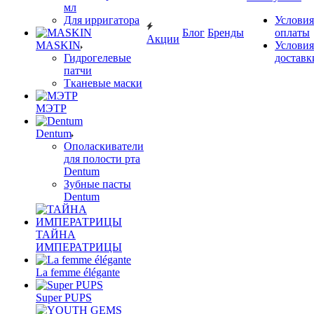
мл
Для ирригатора
Условия
Блог
Бренды
оплаты
Акции
MASKIN
Условия
Гидрогелевые
доставк
патчи
Тканевые маски
МЭТР
Dentum
Ополаскиватели
для полости рта
Dentum
Зубные пасты
Dentum
ТАЙНА
ИМПЕРАТРИЦЫ
La femme élégante
Super PUPS