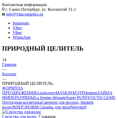
Контактная информация
г. Санкт-Петербург, ул. Коллонтай 31-2
info@vitacosmetics.ru
Instagram
Viber
Viber
WhatsApp
ПРИРОДНЫЙ ЦЕЛИТЕЛЬ
14
Главная
—
Каталог
—
ПРИРОДНЫЙ ЦЕЛИТЕЛЬ
ФОРМУЛА
ПРЕОБРАЖЕНИЯ
Альбадент
MASKIN
МЭТР
Dentum
ТАЙНА
ИМПЕРАТРИЦЫ
La femme élégante
Super PUPS
YOUTH GEMS
Пептидная косметика
Careprost для ресниц, бровей,
волос
ФЛЕРЭНЗИМ Скрабы для лица
Neovita®
Средства для волос
7 товаров