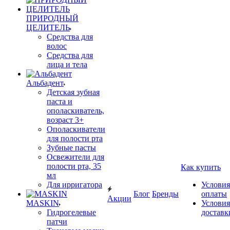
ПРИРОДНЫЙ
ЦЕЛИТЕЛЬ
Средства для
волос
Средства для
лица и тела
Альбадент
Детская зубная
паста и
ополаскиватель,
возраст 3+
Ополаскиватели
для полости рта
Зубные пасты
Освежители для
полости рта, 35
Как купить
мл
Для ирригатора
Условия
Блог
Бренды
оплаты
Акции
MASKIN
Условия
Гидрогелевые
доставк
патчи