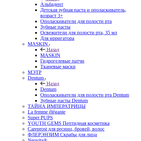
Альбадент
Детская зубная паста и ополаскиватель,
возраст 3+
Ополаскиватели для полости рта
Зубные пасты
Освежители для полости рта, 35 мл
Для ирригатора
MASKIN
Назад
MASKIN
Гидрогелевые патчи
Тканевые маски
МЭТР
Dentum
Назад
Dentum
Ополаскиватели для полости рта Dentum
Зубные пасты Dentum
ТАЙНА ИМПЕРАТРИЦЫ
La femme élégante
Super PUPS
YOUTH GEMS Пептидная косметика
Careprost для ресниц, бровей, волос
ФЛЕРЭНЗИМ Скрабы для лица
Neovita®