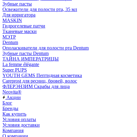
Зубные пасты
Освежители для полости рта, 35 мл
Для ирригатора
MASKIN
Гидрогелевые патчи
Тканевые маски
МЭТР
Dentum
Ополаскиватели для полости рта Dentum
Зубные пасты Dentum
ТАЙНА ИМПЕРАТРИЦЫ
La femme élégante
Super PUPS
YOUTH GEMS Пептидная косметика
Careprost для ресниц, бровей, волос
ФЛЕРЭНЗИМ Скрабы для лица
Neovita®
Акции
Блог
Бренды
Как купить
Условия оплаты
Условия доставки
Компания
О компании