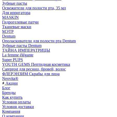
Зубные пасты
Освежители для полости рта, 35 мл
Для ирригатора
MASKIN
Гидрогелевые патчи
Тканевые маски
МЭТР
Dentum
Ополаскиватели для полости рта Dentum
Зубные пасты Dentum
ТАЙНА ИМПЕРАТРИЦЫ
La femme élégante
Super PUPS
YOUTH GEMS Пептидная косметика
Careprost для ресниц, бровей, волос
ФЛЕРЭНЗИМ Скрабы для лица
Neovita®
Акции
Блог
Бренды
Как купить
Условия оплаты
Условия доставки
Компания
О компании