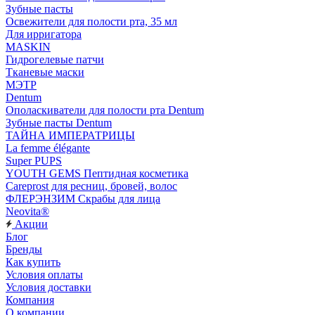
Зубные пасты
Освежители для полости рта, 35 мл
Для ирригатора
MASKIN
Гидрогелевые патчи
Тканевые маски
МЭТР
Dentum
Ополаскиватели для полости рта Dentum
Зубные пасты Dentum
ТАЙНА ИМПЕРАТРИЦЫ
La femme élégante
Super PUPS
YOUTH GEMS Пептидная косметика
Careprost для ресниц, бровей, волос
ФЛЕРЭНЗИМ Скрабы для лица
Neovita®
Акции
Блог
Бренды
Как купить
Условия оплаты
Условия доставки
Компания
О компании