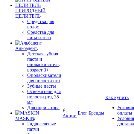
ПРИРОДНЫЙ
ЦЕЛИТЕЛЬ
Средства для
волос
Средства для
лица и тела
Альбадент
Детская зубная
паста и
ополаскиватель,
возраст 3+
Ополаскиватели
для полости рта
Зубные пасты
Освежители для
полости рта, 35
Как купить
мл
Для ирригатора
Условия
Блог
Бренды
оплаты
Акции
MASKIN
Условия
Гидрогелевые
доставк
патчи