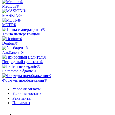
Medicus®
MASKIN®
МЭТР®
Тайна императрицы®
Dentum®
Альбадент®
Природный целитель®
La femme élégante®
Формула преображения®
Условия оплаты
Условия доставки
Реквизиты
Политика