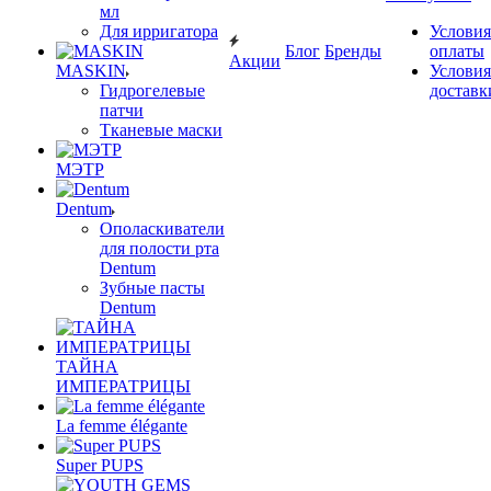
мл
Для ирригатора
Условия
Блог
Бренды
оплаты
Акции
MASKIN
Условия
Гидрогелевые
доставк
патчи
Тканевые маски
МЭТР
Dentum
Ополаскиватели
для полости рта
Dentum
Зубные пасты
Dentum
ТАЙНА
ИМПЕРАТРИЦЫ
La femme élégante
Super PUPS