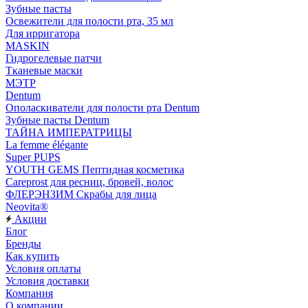
Зубные пасты
Освежители для полости рта, 35 мл
Для ирригатора
MASKIN
Гидрогелевые патчи
Тканевые маски
МЭТР
Dentum
Ополаскиватели для полости рта Dentum
Зубные пасты Dentum
ТАЙНА ИМПЕРАТРИЦЫ
La femme élégante
Super PUPS
YOUTH GEMS Пептидная косметика
Careprost для ресниц, бровей, волос
ФЛЕРЭНЗИМ Скрабы для лица
Neovita®
Акции
Блог
Бренды
Как купить
Условия оплаты
Условия доставки
Компания
О компании