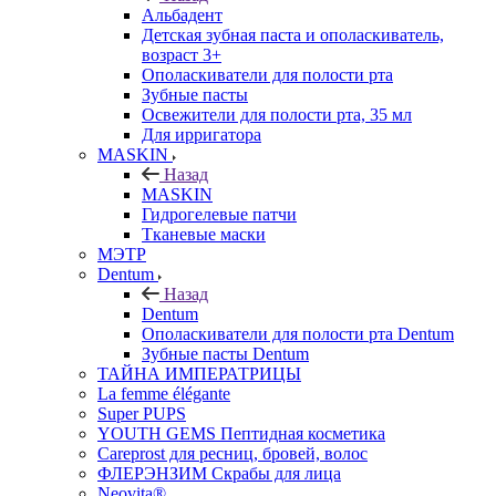
Альбадент
Детская зубная паста и ополаскиватель,
возраст 3+
Ополаскиватели для полости рта
Зубные пасты
Освежители для полости рта, 35 мл
Для ирригатора
MASKIN
Назад
MASKIN
Гидрогелевые патчи
Тканевые маски
МЭТР
Dentum
Назад
Dentum
Ополаскиватели для полости рта Dentum
Зубные пасты Dentum
ТАЙНА ИМПЕРАТРИЦЫ
La femme élégante
Super PUPS
YOUTH GEMS Пептидная косметика
Careprost для ресниц, бровей, волос
ФЛЕРЭНЗИМ Скрабы для лица
Neovita®