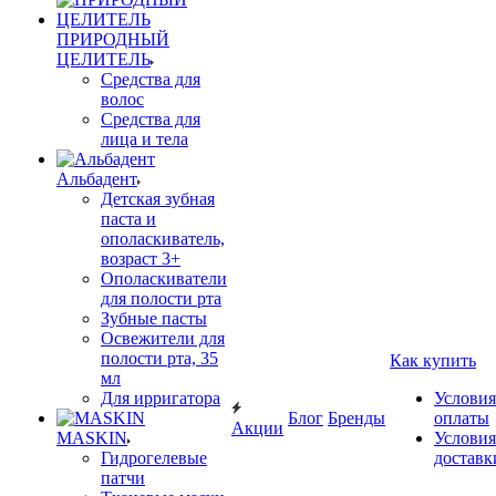
ПРИРОДНЫЙ
ЦЕЛИТЕЛЬ
Средства для
волос
Средства для
лица и тела
Альбадент
Детская зубная
паста и
ополаскиватель,
возраст 3+
Ополаскиватели
для полости рта
Зубные пасты
Освежители для
полости рта, 35
Как купить
мл
Для ирригатора
Условия
Блог
Бренды
оплаты
Акции
MASKIN
Условия
Гидрогелевые
доставк
патчи