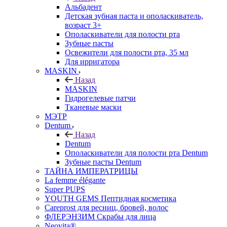
Альбадент
Детская зубная паста и ополаскиватель,
возраст 3+
Ополаскиватели для полости рта
Зубные пасты
Освежители для полости рта, 35 мл
Для ирригатора
MASKIN
Назад
MASKIN
Гидрогелевые патчи
Тканевые маски
МЭТР
Dentum
Назад
Dentum
Ополаскиватели для полости рта Dentum
Зубные пасты Dentum
ТАЙНА ИМПЕРАТРИЦЫ
La femme élégante
Super PUPS
YOUTH GEMS Пептидная косметика
Careprost для ресниц, бровей, волос
ФЛЕРЭНЗИМ Скрабы для лица
Neovita®