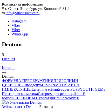
Контактная информация
г. Санкт-Петербург, ул. Коллонтай 31-2
info@vitacosmetics.ru
Instagram
Viber
Viber
WhatsApp
Dentum
5
Главная
—
Каталог
—
Dentum
ФОРМУЛА ПРЕОБРАЖЕНИЯ
ПРИРОДНЫЙ
ЦЕЛИТЕЛЬ
Альбадент
MASKIN
МЭТР
ТАЙНА
ИМПЕРАТРИЦЫ
La femme élégante
Super PUPS
YOUTH GEMS
Пептидная косметика
Careprost для ресниц, бровей,
волос
ФЛЕРЭНЗИМ Скрабы для лица
Neovita®
Зубные пасты Dentum
2 товара