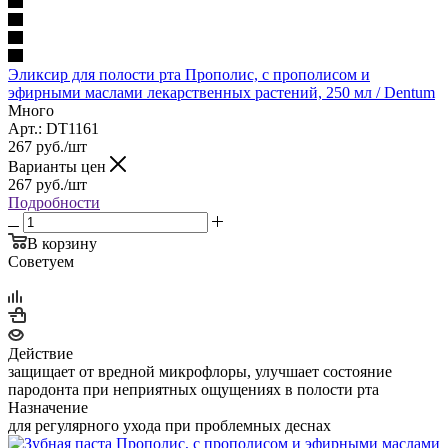
Эликсир для полости рта Прополис, с прополисом и
эфирными маслами лекарственных растений, 250 мл / Dentum
Много
Арт.: DT1161
267
руб.
/шт
Варианты цен
267
руб.
/шт
Подробности
В корзину
Советуем
Действие
защищает от вредной микрофлоры, улучшает состояние
пародонта при неприятных ощущениях в полости рта
Назначение
для регулярного ухода при проблемных деснах