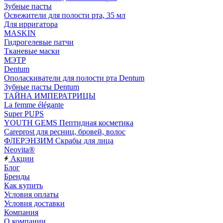
Зубные пасты
Освежители для полости рта, 35 мл
Для ирригатора
MASKIN
Гидрогелевые патчи
Тканевые маски
МЭТР
Dentum
Ополаскиватели для полости рта Dentum
Зубные пасты Dentum
ТАЙНА ИМПЕРАТРИЦЫ
La femme élégante
Super PUPS
YOUTH GEMS Пептидная косметика
Careprost для ресниц, бровей, волос
ФЛЕРЭНЗИМ Скрабы для лица
Neovita®
Акции
Блог
Бренды
Как купить
Условия оплаты
Условия доставки
Компания
О компании