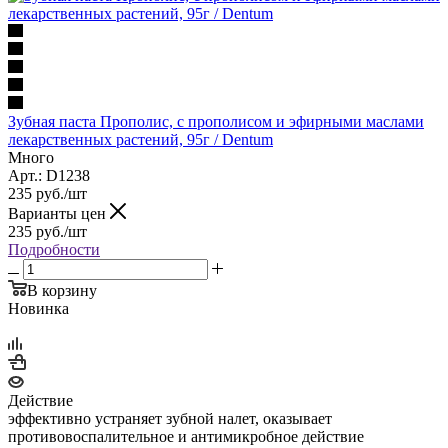
Зубная паста Прополис, с прополисом и эфирными маслами
лекарственных растений, 95г / Dentum
Много
Арт.: D1238
235
руб.
/шт
Варианты цен
235
руб.
/шт
Подробности
В корзину
Новинка
Действие
эффективно устраняет зубной налет, оказывает
противовоспалительное и антимикробное действие