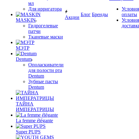
мл
Для ирригатора
Условия
Блог
Бренды
оплаты
Акции
MASKIN
Условия
Гидрогелевые
доставк
патчи
Тканевые маски
МЭТР
Dentum
Ополаскиватели
для полости рта
Dentum
Зубные пасты
Dentum
ТАЙНА
ИМПЕРАТРИЦЫ
La femme élégante
Super PUPS