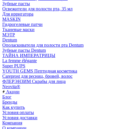
Зубные пасты
Освежители для полости рта, 35 мл
Для ирригатора
MASKIN
Гидрогелевые патчи
Тканевые маски
МЭТР
Dentum
Ополаскиватели для полости рта Dentum
Зубные пасты Dentum
ТАЙНА ИМПЕРАТРИЦЫ
La femme élégante
Super PUPS
YOUTH GEMS Пептидная косметика
Careprost для ресниц, бровей, волос
ФЛЕРЭНЗИМ Скрабы для лица
Neovita®
Акции
Блог
Бренды
Как купить
Условия оплаты
Условия доставки
Компания
О компании