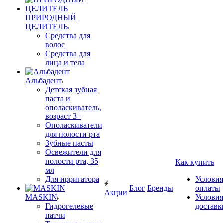
ПРИРОДНЫЙ
ЦЕЛИТЕЛЬ
Средства для
волос
Средства для
лица и тела
Альбадент
Детская зубная
паста и
ополаскиватель,
возраст 3+
Ополаскиватели
для полости рта
Зубные пасты
Освежители для
полости рта, 35
Как купить
мл
Для ирригатора
Условия
Блог
Бренды
оплаты
Акции
MASKIN
Условия
Гидрогелевые
доставк
патчи