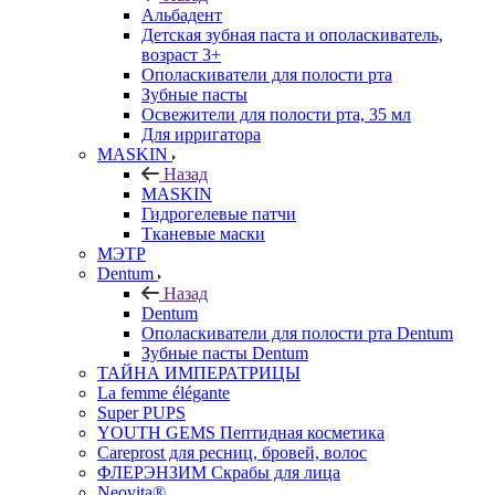
Альбадент
Детская зубная паста и ополаскиватель,
возраст 3+
Ополаскиватели для полости рта
Зубные пасты
Освежители для полости рта, 35 мл
Для ирригатора
MASKIN
Назад
MASKIN
Гидрогелевые патчи
Тканевые маски
МЭТР
Dentum
Назад
Dentum
Ополаскиватели для полости рта Dentum
Зубные пасты Dentum
ТАЙНА ИМПЕРАТРИЦЫ
La femme élégante
Super PUPS
YOUTH GEMS Пептидная косметика
Careprost для ресниц, бровей, волос
ФЛЕРЭНЗИМ Скрабы для лица
Neovita®