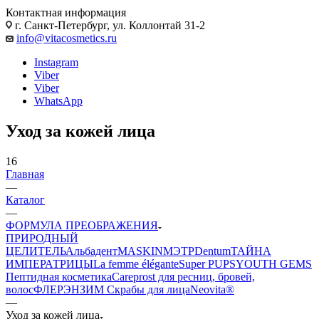
Контактная информация
г. Санкт-Петербург, ул. Коллонтай 31-2
info@vitacosmetics.ru
Instagram
Viber
Viber
WhatsApp
Уход за кожей лица
16
Главная
—
Каталог
—
ФОРМУЛА ПРЕОБРАЖЕНИЯ
ПРИРОДНЫЙ
ЦЕЛИТЕЛЬ
Альбадент
MASKIN
МЭТР
Dentum
ТАЙНА
ИМПЕРАТРИЦЫ
La femme élégante
Super PUPS
YOUTH GEMS
Пептидная косметика
Careprost для ресниц, бровей,
волос
ФЛЕРЭНЗИМ Скрабы для лица
Neovita®
—
Уход за кожей лица