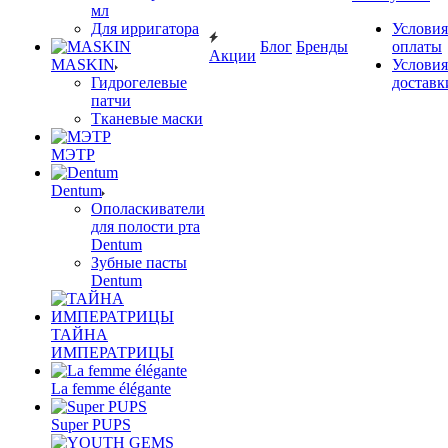
мл
Для ирригатора
Условия
Блог
Бренды
оплаты
Акции
MASKIN
Условия
Гидрогелевые
доставк
патчи
Тканевые маски
МЭТР
Dentum
Ополаскиватели
для полости рта
Dentum
Зубные пасты
Dentum
ТАЙНА
ИМПЕРАТРИЦЫ
La femme élégante
Super PUPS