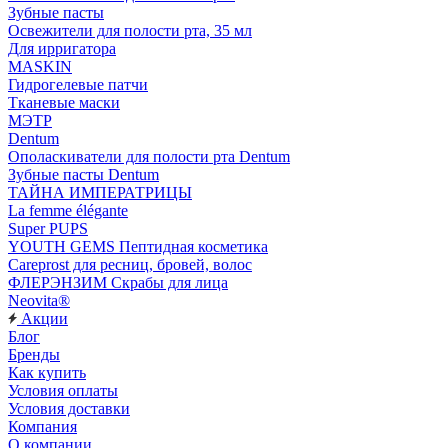
Зубные пасты
Освежители для полости рта, 35 мл
Для ирригатора
MASKIN
Гидрогелевые патчи
Тканевые маски
МЭТР
Dentum
Ополаскиватели для полости рта Dentum
Зубные пасты Dentum
ТАЙНА ИМПЕРАТРИЦЫ
La femme élégante
Super PUPS
YOUTH GEMS Пептидная косметика
Careprost для ресниц, бровей, волос
ФЛЕРЭНЗИМ Скрабы для лица
Neovita®
Акции
Блог
Бренды
Как купить
Условия оплаты
Условия доставки
Компания
О компании