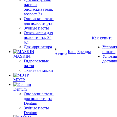
паста и
ополаскиватель,
возраст 3+
Ополаскиватели
для полости рта
Зубные пасты
Освежители для
полости рта, 35
Как купить
мл
Для ирригатора
Условия
Блог
Бренды
оплаты
Акции
MASKIN
Условия
Гидрогелевые
доставк
патчи
Тканевые маски
МЭТР
Dentum
Ополаскиватели
для полости рта
Dentum
Зубные пасты
Dentum