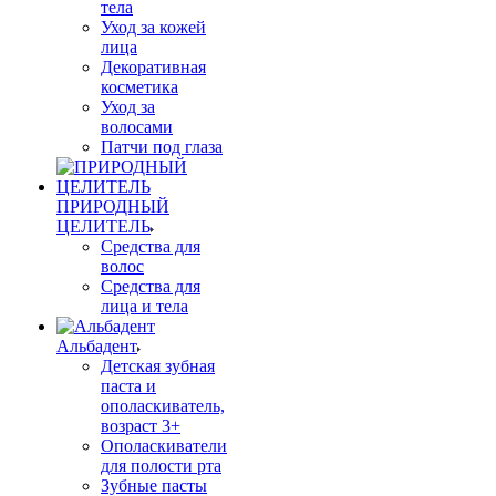
тела
Уход за кожей
лица
Декоративная
косметика
Уход за
волосами
Патчи под глаза
ПРИРОДНЫЙ
ЦЕЛИТЕЛЬ
Средства для
волос
Средства для
лица и тела
Альбадент
Детская зубная
паста и
ополаскиватель,
возраст 3+
Ополаскиватели
для полости рта
Зубные пасты