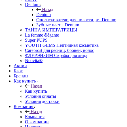
Dentum
Назад
Dentum
Ополаскиватели для полости рта Dentum
Зубные пасты Dentum
ТАЙНА ИМПЕРАТРИЦЫ
La femme élégante
Super PUPS
YOUTH GEMS Пептидная косметика
Careprost для ресниц, бровей, волос
ФЛЕРЭНЗИМ Скрабы для лица
Neovita®
Акции
Блог
Бренды
Как купить
Назад
Как купить
Условия оплаты
Условия доставки
Компания
Назад
Компания
О компании
Новости