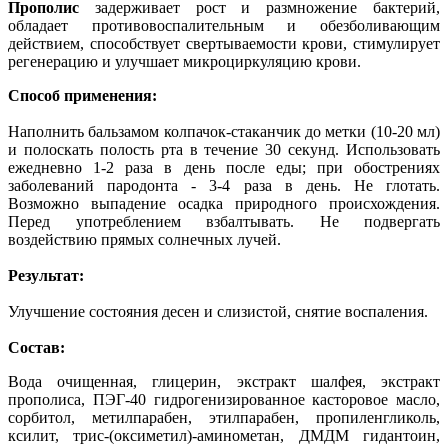
Прополис
задерживает рост и размножение бактерий,
обладает противовоспалительным и обезболивающим
действием, способствует свертываемости крови, стимулирует
регенерацию и улучшает микроциркуляцию крови.
Способ применения:
Наполнить бальзамом колпачок-стаканчик до метки (10-20 мл)
и полоскать полость рта в течение 30 секунд. Использовать
ежедневно 1-2 раза в день после еды; при обострениях
заболеваний пародонта - 3-4 раза в день. Не глотать.
Возможно выпадение осадка природного происхождения.
Перед употреблением взбалтывать. Не подвергать
воздействию прямых солнечных лучей.
Результат:
Улучшение состояния десен и слизистой, снятие воспаления.
Состав:
Вода очищенная, глицерин, экстракт шалфея, экстракт
прополиса, ПЭГ-40 гидрогенизированное касторовое масло,
сорбитол, метилпарабен, этилпарабен, пропиленгликоль,
ксилит, трис-(оксиметил)-аминометан, ДМДМ гидантоин,