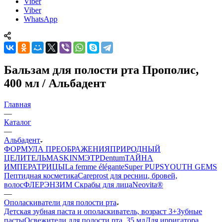
Viber
Viber
WhatsApp
Бальзам для полости рта Прополис,
400 мл / Альбадент
Главная
—
Каталог
—
Альбадент
ФОРМУЛА ПРЕОБРАЖЕНИЯ
ПРИРОДНЫЙ
ЦЕЛИТЕЛЬ
MASKIN
МЭТР
Dentum
ТАЙНА
ИМПЕРАТРИЦЫ
La femme élégante
Super PUPS
YOUTH GEMS
Пептидная косметика
Careprost для ресниц, бровей,
волос
ФЛЕРЭНЗИМ Скрабы для лица
Neovita®
—
Ополаскиватели для полости рта
Детская зубная паста и ополаскиватель, возраст 3+
Зубные
пасты
Освежители для полости рта, 35 мл
Для ирригатора