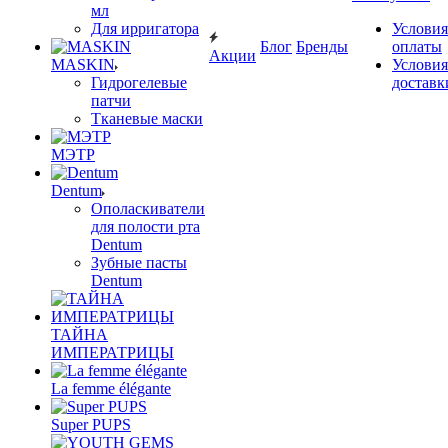
мл
Для ирригатора
Условия
Блог
Бренды
оплаты
Акции
MASKIN
Условия
Гидрогелевые
доставк
патчи
Тканевые маски
МЭТР
Dentum
Ополаскиватели
для полости рта
Dentum
Зубные пасты
Dentum
ТАЙНА
ИМПЕРАТРИЦЫ
La femme élégante
Super PUPS