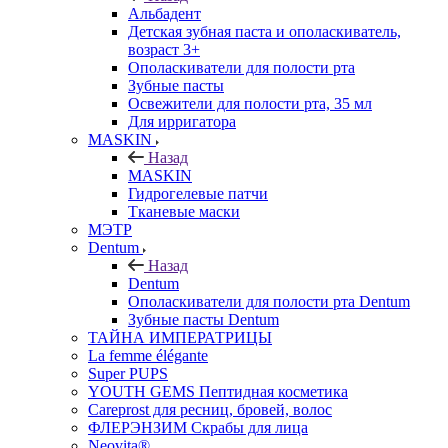
Альбадент
Детская зубная паста и ополаскиватель,
возраст 3+
Ополаскиватели для полости рта
Зубные пасты
Освежители для полости рта, 35 мл
Для ирригатора
MASKIN
Назад
MASKIN
Гидрогелевые патчи
Тканевые маски
МЭТР
Dentum
Назад
Dentum
Ополаскиватели для полости рта Dentum
Зубные пасты Dentum
ТАЙНА ИМПЕРАТРИЦЫ
La femme élégante
Super PUPS
YOUTH GEMS Пептидная косметика
Careprost для ресниц, бровей, волос
ФЛЕРЭНЗИМ Скрабы для лица
Neovita®