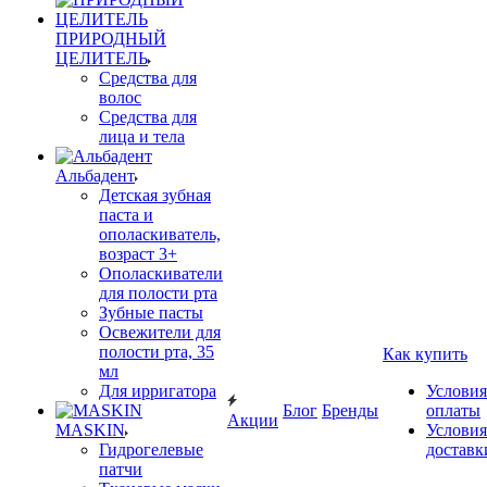
ПРИРОДНЫЙ
ЦЕЛИТЕЛЬ
Средства для
волос
Средства для
лица и тела
Альбадент
Детская зубная
паста и
ополаскиватель,
возраст 3+
Ополаскиватели
для полости рта
Зубные пасты
Освежители для
полости рта, 35
Как купить
мл
Для ирригатора
Условия
Блог
Бренды
оплаты
Акции
MASKIN
Условия
Гидрогелевые
доставк
патчи