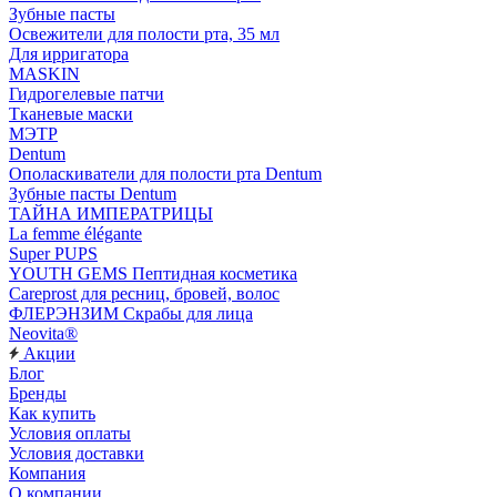
Зубные пасты
Освежители для полости рта, 35 мл
Для ирригатора
MASKIN
Гидрогелевые патчи
Тканевые маски
МЭТР
Dentum
Ополаскиватели для полости рта Dentum
Зубные пасты Dentum
ТАЙНА ИМПЕРАТРИЦЫ
La femme élégante
Super PUPS
YOUTH GEMS Пептидная косметика
Careprost для ресниц, бровей, волос
ФЛЕРЭНЗИМ Скрабы для лица
Neovita®
Акции
Блог
Бренды
Как купить
Условия оплаты
Условия доставки
Компания
О компании