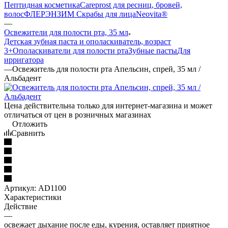
Пептидная косметика
Careprost для ресниц, бровей,
волос
ФЛЕРЭНЗИМ Скрабы для лица
Neovita®
—
Освежители для полости рта, 35 мл
Детская зубная паста и ополаскиватель, возраст
3+
Ополаскиватели для полости рта
Зубные пасты
Для
ирригатора
—
Освежитель для полости рта Апельсин, спрей, 35 мл /
Альбадент
Цена действительна только для интернет-магазина и может
отличаться от цен в розничных магазинах
Отложить
Сравнить
Артикул:
AD1100
Характеристики
Действие
—
освежает дыхание после еды, курения, оставляет приятное