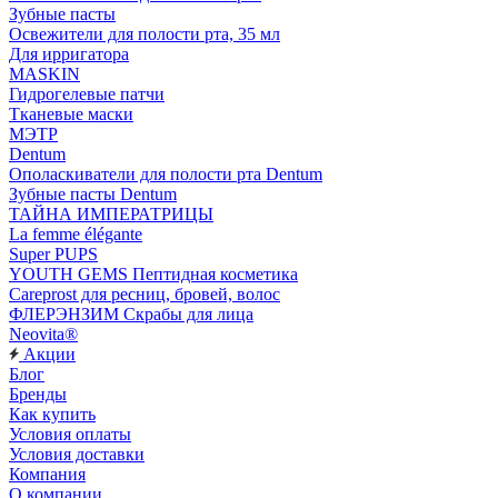
Зубные пасты
Освежители для полости рта, 35 мл
Для ирригатора
MASKIN
Гидрогелевые патчи
Тканевые маски
МЭТР
Dentum
Ополаскиватели для полости рта Dentum
Зубные пасты Dentum
ТАЙНА ИМПЕРАТРИЦЫ
La femme élégante
Super PUPS
YOUTH GEMS Пептидная косметика
Careprost для ресниц, бровей, волос
ФЛЕРЭНЗИМ Скрабы для лица
Neovita®
Акции
Блог
Бренды
Как купить
Условия оплаты
Условия доставки
Компания
О компании