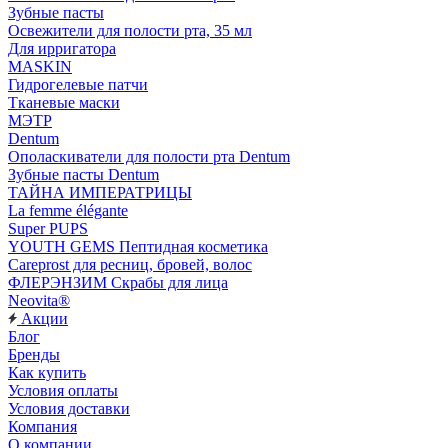
Зубные пасты
Освежители для полости рта, 35 мл
Для ирригатора
MASKIN
Гидрогелевые патчи
Тканевые маски
МЭТР
Dentum
Ополаскиватели для полости рта Dentum
Зубные пасты Dentum
ТАЙНА ИМПЕРАТРИЦЫ
La femme élégante
Super PUPS
YOUTH GEMS Пептидная косметика
Careprost для ресниц, бровей, волос
ФЛЕРЭНЗИМ Скрабы для лица
Neovita®
Акции
Блог
Бренды
Как купить
Условия оплаты
Условия доставки
Компания
О компании