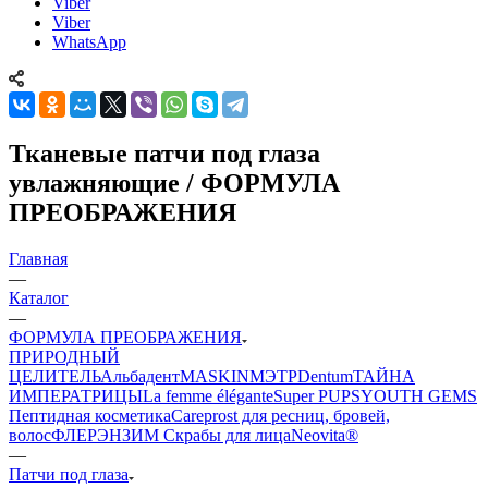
Viber
Viber
WhatsApp
Тканевые патчи под глаза
увлажняющие / ФОРМУЛА
ПРЕОБРАЖЕНИЯ
Главная
—
Каталог
—
ФОРМУЛА ПРЕОБРАЖЕНИЯ
ПРИРОДНЫЙ
ЦЕЛИТЕЛЬ
Альбадент
MASKIN
МЭТР
Dentum
ТАЙНА
ИМПЕРАТРИЦЫ
La femme élégante
Super PUPS
YOUTH GEMS
Пептидная косметика
Careprost для ресниц, бровей,
волос
ФЛЕРЭНЗИМ Скрабы для лица
Neovita®
—
Патчи под глаза