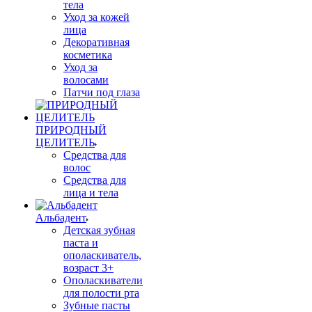
тела
Уход за кожей
лица
Декоративная
косметика
Уход за
волосами
Патчи под глаза
ПРИРОДНЫЙ
ЦЕЛИТЕЛЬ
Средства для
волос
Средства для
лица и тела
Альбадент
Детская зубная
паста и
ополаскиватель,
возраст 3+
Ополаскиватели
для полости рта
Зубные пасты