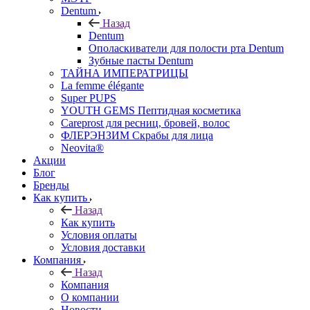
Dentum
Назад
Dentum
Ополаскиватели для полости рта Dentum
Зубные пасты Dentum
ТАЙНА ИМПЕРАТРИЦЫ
La femme élégante
Super PUPS
YOUTH GEMS Пептидная косметика
Careprost для ресниц, бровей, волос
ФЛЕРЭНЗИМ Скрабы для лица
Neovita®
Акции
Блог
Бренды
Как купить
Назад
Как купить
Условия оплаты
Условия доставки
Компания
Назад
Компания
О компании
Новости