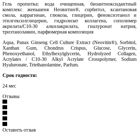
Гель пропитка: вода очищенная, биоантиоксидантный
комплекс женьшеня Неовитин®, сорбитол, ксантановая
смола, каррагинан, глюкоза, глицерин, феноксиэтанол и
этилгексилглицерин, гидролизат коллагена, сополимер
акрилата/С10-30 алкилакрилата, гиалуронат натрия,
триэтаноламин, парфюмерная композиция
Aqua, Panax Ginseng Cell Culture Extract (Neovitin®), Sorbitol,
Xanthan Gum, Chondrus Crispus, Glucose, Glycerin,
Phenoxyethanol, Ethylhexylglycerin, Hydrolyzed Collagen,
Acrylates / С10-30 Alkyl Acrylate Crosspolymer, Sodium
Hyaluronate, Triethanolamine, Parfum.
Срок годности:
24 мес
Отзывы
Оставить отзыв