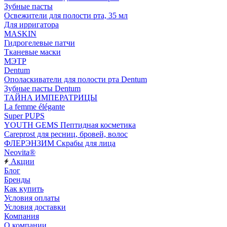
Зубные пасты
Освежители для полости рта, 35 мл
Для ирригатора
MASKIN
Гидрогелевые патчи
Тканевые маски
МЭТР
Dentum
Ополаскиватели для полости рта Dentum
Зубные пасты Dentum
ТАЙНА ИМПЕРАТРИЦЫ
La femme élégante
Super PUPS
YOUTH GEMS Пептидная косметика
Careprost для ресниц, бровей, волос
ФЛЕРЭНЗИМ Скрабы для лица
Neovita®
Акции
Блог
Бренды
Как купить
Условия оплаты
Условия доставки
Компания
О компании