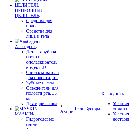
ПРИРОДНЫЙ
ЦЕЛИТЕЛЬ
Средства для
волос
Средства для
лица и тела
Альбадент
Детская зубная
паста и
ополаскиватель,
возраст 3+
Ополаскиватели
для полости рта
Зубные пасты
Освежители для
полости рта, 35
Как купить
мл
Для ирригатора
Условия
Блог
Бренды
оплаты
Акции
MASKIN
Условия
Гидрогелевые
доставк
патчи