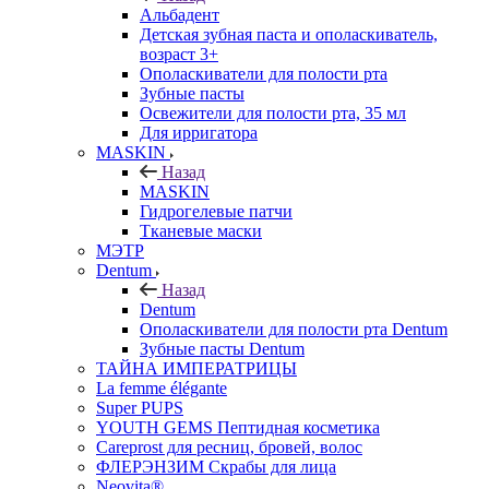
Альбадент
Детская зубная паста и ополаскиватель,
возраст 3+
Ополаскиватели для полости рта
Зубные пасты
Освежители для полости рта, 35 мл
Для ирригатора
MASKIN
Назад
MASKIN
Гидрогелевые патчи
Тканевые маски
МЭТР
Dentum
Назад
Dentum
Ополаскиватели для полости рта Dentum
Зубные пасты Dentum
ТАЙНА ИМПЕРАТРИЦЫ
La femme élégante
Super PUPS
YOUTH GEMS Пептидная косметика
Careprost для ресниц, бровей, волос
ФЛЕРЭНЗИМ Скрабы для лица
Neovita®