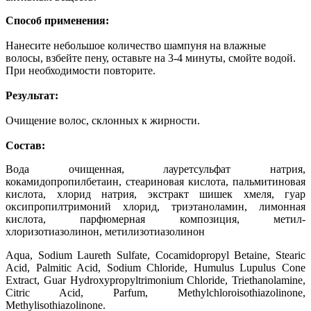
Способ применения:
Нанесите небольшое количество шампуня на влажные
волосы, взбейте пену, оставьте на 3-4 минуты, смойте водой.
При необходимости повторите.
Результат:
Очищение волос, склонных к жирности.
Состав:
Вода очищенная, лауретсульфат натрия,
кокамидопропилбетаин, стеариновая кислота, пальмитиновая
кислота, хлорид натрия, экстракт шишек хмеля, гуар
оксипропилтримоний хлорид, триэтаноламин, лимонная
кислота, парфюмерная композиция, метил-
хлоризотиазолинон, метилизотиазолинон
Aqua, Sodium Laureth Sulfate, Cocamidopropyl Betaine, Stearic
Acid, Palmitic Acid, Sodium Chloride, Humulus Lupulus Cone
Extract, Guar Hydroxypropyltrimonium Chloride, Triethanolamine,
Citric Acid, Parfum, Methylchloroisothiazolinone,
Methylisothiazolinone.