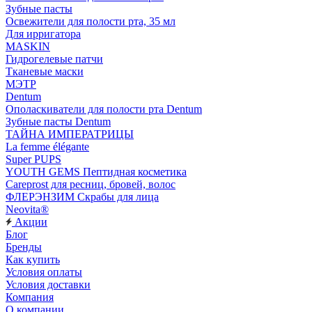
Зубные пасты
Освежители для полости рта, 35 мл
Для ирригатора
MASKIN
Гидрогелевые патчи
Тканевые маски
МЭТР
Dentum
Ополаскиватели для полости рта Dentum
Зубные пасты Dentum
ТАЙНА ИМПЕРАТРИЦЫ
La femme élégante
Super PUPS
YOUTH GEMS Пептидная косметика
Careprost для ресниц, бровей, волос
ФЛЕРЭНЗИМ Скрабы для лица
Neovita®
Акции
Блог
Бренды
Как купить
Условия оплаты
Условия доставки
Компания
О компании