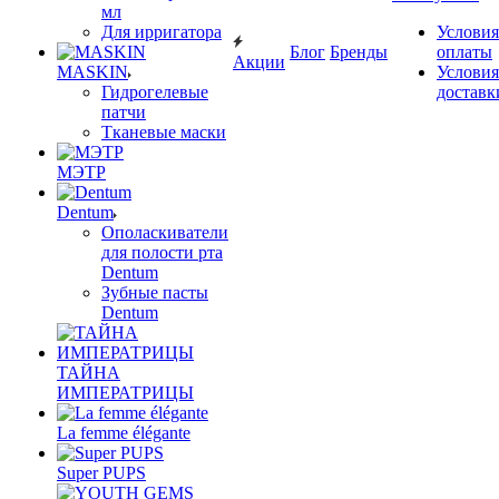
мл
Для ирригатора
Условия
Блог
Бренды
оплаты
Акции
MASKIN
Условия
Гидрогелевые
доставк
патчи
Тканевые маски
МЭТР
Dentum
Ополаскиватели
для полости рта
Dentum
Зубные пасты
Dentum
ТАЙНА
ИМПЕРАТРИЦЫ
La femme élégante
Super PUPS