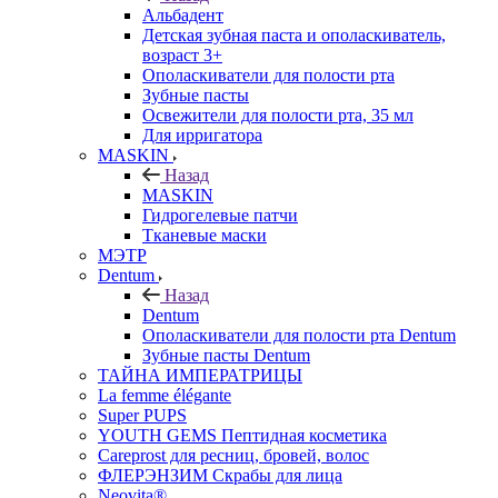
Альбадент
Детская зубная паста и ополаскиватель,
возраст 3+
Ополаскиватели для полости рта
Зубные пасты
Освежители для полости рта, 35 мл
Для ирригатора
MASKIN
Назад
MASKIN
Гидрогелевые патчи
Тканевые маски
МЭТР
Dentum
Назад
Dentum
Ополаскиватели для полости рта Dentum
Зубные пасты Dentum
ТАЙНА ИМПЕРАТРИЦЫ
La femme élégante
Super PUPS
YOUTH GEMS Пептидная косметика
Careprost для ресниц, бровей, волос
ФЛЕРЭНЗИМ Скрабы для лица
Neovita®