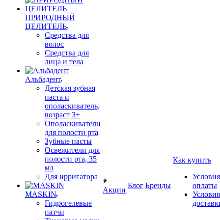
ПРИРОДНЫЙ
ЦЕЛИТЕЛЬ
Средства для
волос
Средства для
лица и тела
Альбадент
Детская зубная
паста и
ополаскиватель,
возраст 3+
Ополаскиватели
для полости рта
Зубные пасты
Освежители для
полости рта, 35
Как купить
мл
Для ирригатора
Условия
Блог
Бренды
оплаты
Акции
MASKIN
Условия
Гидрогелевые
доставк
патчи