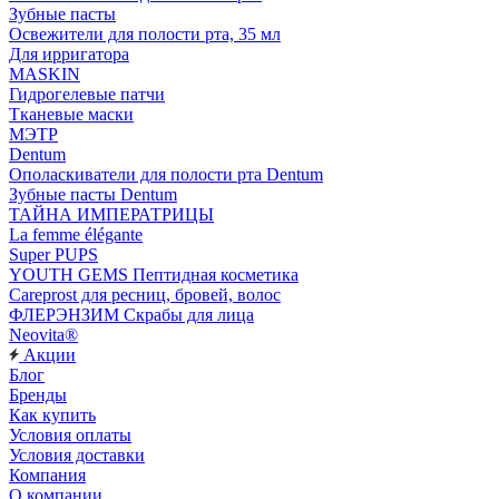
Зубные пасты
Освежители для полости рта, 35 мл
Для ирригатора
MASKIN
Гидрогелевые патчи
Тканевые маски
МЭТР
Dentum
Ополаскиватели для полости рта Dentum
Зубные пасты Dentum
ТАЙНА ИМПЕРАТРИЦЫ
La femme élégante
Super PUPS
YOUTH GEMS Пептидная косметика
Careprost для ресниц, бровей, волос
ФЛЕРЭНЗИМ Скрабы для лица
Neovita®
Акции
Блог
Бренды
Как купить
Условия оплаты
Условия доставки
Компания
О компании