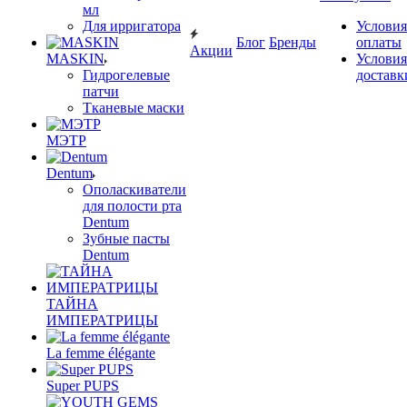
мл
Для ирригатора
Условия
Блог
Бренды
оплаты
Акции
MASKIN
Условия
Гидрогелевые
доставк
патчи
Тканевые маски
МЭТР
Dentum
Ополаскиватели
для полости рта
Dentum
Зубные пасты
Dentum
ТАЙНА
ИМПЕРАТРИЦЫ
La femme élégante
Super PUPS