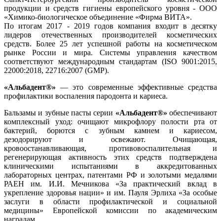
продукции и средств гигиены европейского уровня - ООО
«Химико-биологическое объединение «Фирма ВИТА».
По итогам 2017 - 2019 годов компания входит в десятку
лидеров отечественных производителей косметических
средств. Более 25 лет успешной работы на косметическом
рынке России и мира. Системы управления качеством
соответствуют международным стандартам (ISO 9001:2015,
22000:2018, 22716:2007 (GMP).
«Альбадент®»
— это современные эффективные средства
профилактики воспаления пародонта и кариеса.
Бальзамы и зубные пасты серии
«Альбадент®»
обеспечивают
комплексный уход: очищают микрофлору полости рта от
бактерий, борются с зубным камнем и кариесом,
дезодорируют и освежают. Очищающая,
кровоостанавливающая, противовоспалительная и
регенерирующая активность этих средств подтверждена
клиническими испытаниями в аккредитованных
лабораторных центрах, патентами РФ и золотыми медалями
РАЕН им. И.И. Мечникова «За практический вклад в
укрепление здоровья нации» и им. Пауля Эрлиха «За особые
заслуги в области профилактической и социальной
медицины» Европейской комиссии по академическим
наградам.