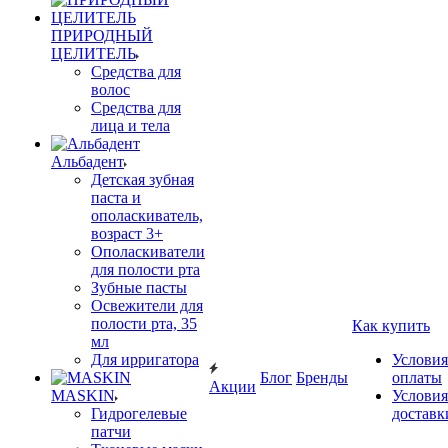
ПРИРОДНЫЙ
ЦЕЛИТЕЛЬ
Средства для
волос
Средства для
лица и тела
Альбадент
Детская зубная
паста и
ополаскиватель,
возраст 3+
Ополаскиватели
для полости рта
Зубные пасты
Освежители для
полости рта, 35
Как купить
мл
Для ирригатора
Условия
Блог
Бренды
оплаты
Акции
MASKIN
Условия
Гидрогелевые
доставк
патчи