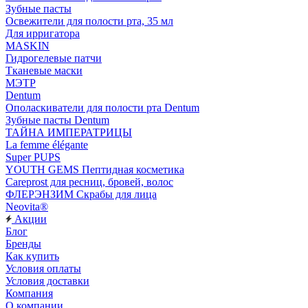
Зубные пасты
Освежители для полости рта, 35 мл
Для ирригатора
MASKIN
Гидрогелевые патчи
Тканевые маски
МЭТР
Dentum
Ополаскиватели для полости рта Dentum
Зубные пасты Dentum
ТАЙНА ИМПЕРАТРИЦЫ
La femme élégante
Super PUPS
YOUTH GEMS Пептидная косметика
Careprost для ресниц, бровей, волос
ФЛЕРЭНЗИМ Скрабы для лица
Neovita®
Акции
Блог
Бренды
Как купить
Условия оплаты
Условия доставки
Компания
О компании