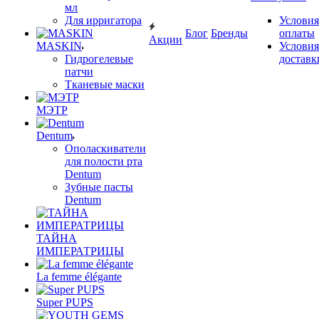
мл
Для ирригатора
Условия
Блог
Бренды
оплаты
Акции
MASKIN
Условия
Гидрогелевые
доставк
патчи
Тканевые маски
МЭТР
Dentum
Ополаскиватели
для полости рта
Dentum
Зубные пасты
Dentum
ТАЙНА
ИМПЕРАТРИЦЫ
La femme élégante
Super PUPS