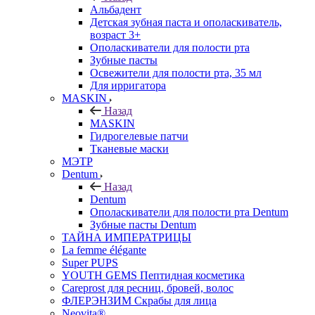
Альбадент
Детская зубная паста и ополаскиватель,
возраст 3+
Ополаскиватели для полости рта
Зубные пасты
Освежители для полости рта, 35 мл
Для ирригатора
MASKIN
Назад
MASKIN
Гидрогелевые патчи
Тканевые маски
МЭТР
Dentum
Назад
Dentum
Ополаскиватели для полости рта Dentum
Зубные пасты Dentum
ТАЙНА ИМПЕРАТРИЦЫ
La femme élégante
Super PUPS
YOUTH GEMS Пептидная косметика
Careprost для ресниц, бровей, волос
ФЛЕРЭНЗИМ Скрабы для лица
Neovita®