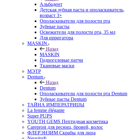
Альбадент
Детская зубная паста и ополаскиватель,
возраст 3+
Ополаскиватели для полости рта
Зубные пасты
Освежители для полости рта, 35 мл
Для ирригатора
MASKIN
Назад
MASKIN
Гидрогелевые патчи
Тканевые маски
МЭТР
Dentum
Назад
Dentum
Ополаскиватели для полости рта Dentum
Зубные пасты Dentum
ТАЙНА ИМПЕРАТРИЦЫ
La femme élégante
Super PUPS
YOUTH GEMS Пептидная косметика
Careprost для ресниц, бровей, волос
ФЛЕРЭНЗИМ Скрабы для лица
Neovita®