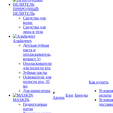
ПРИРОДНЫЙ
ЦЕЛИТЕЛЬ
Средства для
волос
Средства для
лица и тела
Альбадент
Детская зубная
паста и
ополаскиватель,
возраст 3+
Ополаскиватели
для полости рта
Зубные пасты
Освежители для
полости рта, 35
Как купить
мл
Для ирригатора
Условия
Блог
Бренды
оплаты
Акции
MASKIN
Условия
Гидрогелевые
доставк
патчи