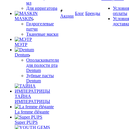
мл
Для ирригатора
Условия
Блог
Бренды
оплаты
Акции
MASKIN
Условия
Гидрогелевые
доставк
патчи
Тканевые маски
МЭТР
Dentum
Ополаскиватели
для полости рта
Dentum
Зубные пасты
Dentum
ТАЙНА
ИМПЕРАТРИЦЫ
La femme élégante
Super PUPS