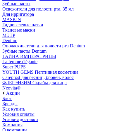
Зубные пасты
Освежители для полости рта, 35 мл
Для ирригатора
MASKIN
Гидрогелевые патчи
Тканевые маски
МЭТР
Dentum
Ополаскиватели для полости рта Dentum
Зубные пасты Dentum
ТАЙНА ИМПЕРАТРИЦЫ
La femme élégante
Super PUPS
YOUTH GEMS Пептидная косметика
Careprost для ресниц, бровей, волос
ФЛЕРЭНЗИМ Скрабы для лица
Neovita®
Акции
Блог
Бренды
Как купить
Условия оплаты
Условия доставки
Компания
О компании